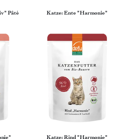
iv" Pâté
Katze: Ente "Harmonie"
onie"
Katze: Rind "Harmonie"