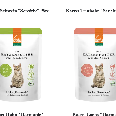
 Schwein "Sensitiv" Pâté
Katze: Truthahn "Sensit
ze: Huhn "Harmonie"
Katze: Lachs "Harm