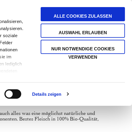
stenfrei ab 39 €
ALLE COOKIES ZULASSEN
nalisieren,
analysieren.
SUCHE
AUSWAHL ERLAUBEN
HEITEN
r soziale
ÄNDERN
MEIN WA
Felder
NUR NOTWENDIGE COOKIES
rmationen
sie im
VERWENDEN
n lediglich
Katzen
rwendeten
Impressum
Details zeigen
uch alles was eine möglichst natürliche und
nenten. Bestes Fleisch in 100% Bio-Qualität,