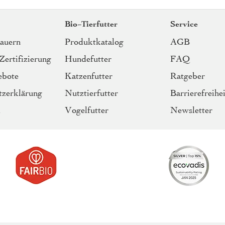
Bio-Tierfutter
Service
Bauern
Produktkatalog
AGB
Zertifizierung
Hundefutter
FAQ
ebote
Katzenfutter
Ratgeber
tzerklärung
Nutztierfutter
Barrierefreihei
m
Vogelfutter
Newsletter