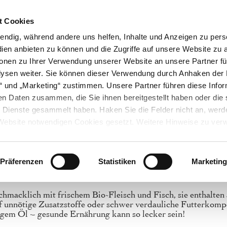
) 6257 934015
/ Mo. - Fr. 9:00-13:00 Uhr
DE Versandko
t Cookies
endig, während andere uns helfen, Inhalte und Anzeigen zu perso
n
ien anbieten zu können und die Zugriffe auf unsere Website zu 
ERE
VÖGEL
ZUSÄTZE
ZUBEHÖR
NEU
ionen zu Ihrer Verwendung unserer Website an unsere Partner fü
ysen weiter. Sie können dieser Verwendung durch Anhaken der 
en“ und „Marketing“ zustimmen. Unsere Partner führen diese Info
en Daten zusammen, die Sie ihnen bereitgestellt haben oder die 
Dienste gesammelt haben. Haken Sie die Felder nicht an, werde
eite
Online-Shop
Bio Katzenfutter
Nassfutter für 
r Website notwendigen Cookies gesetzt. Weitere Hinweise zu ve
Nassfutter für Katzen
hsmöglichkeiten finden Sie in unseren
Datenschutzhinweisen.
Präferenzen
Statistiken
Marketing
e Katze
macklich mit frischem Bio-Fleisch und Fisch, sie enthalten a
 unnötige Zusatzstoffe oder schwer verdauliche Futterkompo
gem Öl – gesunde Ernährung kann so lecker sein!