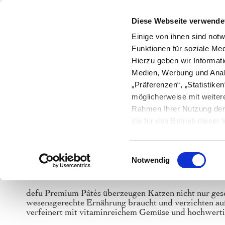
Hotline und Futterberatung :
+49 (0
Diese Webseite verwende
Einige von ihnen sind notw
Bio-Bauern
Ratgeber
Magazi
Funktionen für soziale Med
HUND
KATZE
NUTZTI
Hierzu geben wir Informat
Medien, Werbung und Anal
„Präferenzen“, „Statistik
möglicherweise mit weiter
Rahmen Ihrer Nutzung der 
Starts
die für den Betrieb diese
Cookies sowie Widerspruc
Einwilligungsauswahl
Notwendig
Premium Bio Nassfutter für Ihr
defu Premium Pâtés überzeugen Katzen nicht nur gesch
wesensgerechte Ernährung braucht und verzichten auf
verfeinert mit vitaminreichem Gemüse und hochwerti