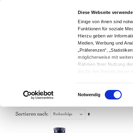
Hotline und Futterberatung :
+49 (0
Diese Webseite verwende
Einige von ihnen sind notw
Bio-Bauern
Ratgeber
Magazi
Funktionen für soziale Med
HUND
KATZE
NUTZTI
Hierzu geben wir Informat
Medien, Werbung und Anal
„Präferenzen“, „Statistik
möglicherweise mit weiter
Rahmen Ihrer Nutzung der 
die für den Betrieb diese
Cookies sowie Widerspruc
Einwilligungsauswahl
Notwendig
Preis
Sortieren nach
Absteigend
sortieren