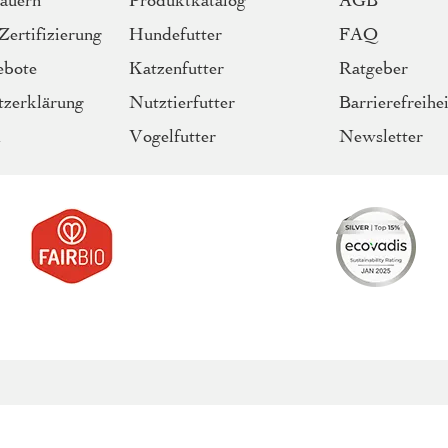
Bauern
Produktkatalog
AGB
Zertifizierung
Hundefutter
FAQ
ebote
Katzenfutter
Ratgeber
tzerklärung
Nutztierfutter
Barrierefreihei
m
Vogelfutter
Newsletter