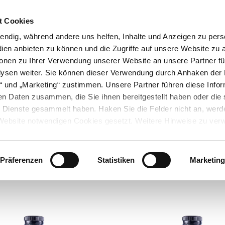
) 6257 934015
/ Mo. - Fr. 9:00-13:00 Uhr
DE Versandko
t Cookies
endig, während andere uns helfen, Inhalte und Anzeigen zu perso
n
ien anbieten zu können und die Zugriffe auf unsere Website zu 
ERE
VÖGEL
ZUSÄTZE
ZUBEHÖR
NEU
ionen zu Ihrer Verwendung unserer Website an unsere Partner fü
ysen weiter. Sie können dieser Verwendung durch Anhaken der 
en“ und „Marketing“ zustimmen. Unsere Partner führen diese Info
en Daten zusammen, die Sie ihnen bereitgestellt haben oder die 
Dienste gesammelt haben. Haken Sie die Felder nicht an, werde
Startseite
Online-Shop
Futterzusätze
r Website notwendigen Cookies gesetzt. Weitere Hinweise zu ve
Futterzusätze
hsmöglichkeiten finden Sie in unseren
Datenschutzhinweisen.
Präferenzen
Statistiken
Marketing