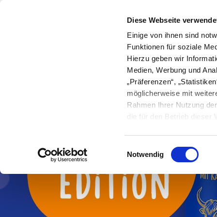
Hotline und Futterberatung :
+49 (0
Diese Webseite verwende
Einige von ihnen sind notw
Bio-Bauern
Ratgeber
Magazi
Funktionen für soziale Med
HUND
KATZE
NUTZTI
Hierzu geben wir Informat
Medien, Werbung und Anal
„Präferenzen“, „Statistik
möglicherweise mit weiter
Rahmen Ihrer Nutzung der 
die für den Betrieb diese
Cookies sowie Widerspruc
Einwilligungsauswahl
Notwendig