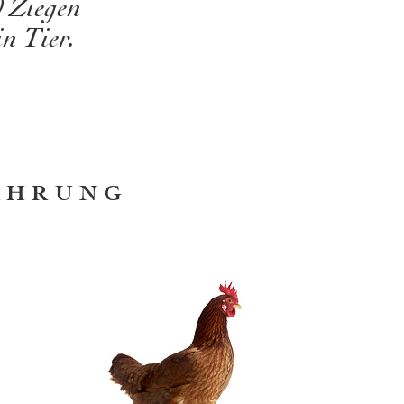
d Ziegen
in Tier.
NAHRUNG