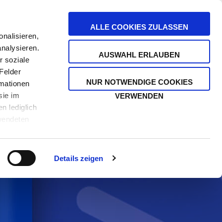
stenfrei ab 39 €
ALLE COOKIES ZULASSEN
nalisieren,
analysieren.
SUCHE
AUSWAHL ERLAUBEN
HEITEN
r soziale
ÄNDERN
MEIN WA
Felder
NUR NOTWENDIGE COOKIES
rmationen
sie im
VERWENDEN
n lediglich
rwendeten
Impressum
Details zeigen