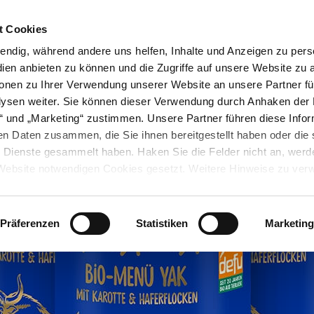
) 6257 934015
/ Mo. - Fr. 9:00-13:00 Uhr
DE Versandko
t Cookies
endig, während andere uns helfen, Inhalte und Anzeigen zu perso
n
ien anbieten zu können und die Zugriffe auf unsere Website zu 
ERE
VÖGEL
ZUSÄTZE
ZUBEHÖR
NEU
ionen zu Ihrer Verwendung unserer Website an unsere Partner fü
ysen weiter. Sie können dieser Verwendung durch Anhaken der 
en“ und „Marketing“ zustimmen. Unsere Partner führen diese Info
en Daten zusammen, die Sie ihnen bereitgestellt haben oder die 
Dienste gesammelt haben. Haken Sie die Felder nicht an, werde
r Website notwendigen Cookies gesetzt. Weitere Hinweise zu ve
hsmöglichkeiten finden Sie in unseren
Datenschutzhinweisen.
Präferenzen
Statistiken
Marketing