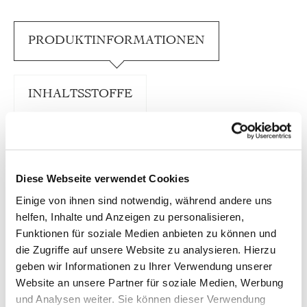
PRODUKTINFORMATIONEN
INHALTSSTOFFE
FÜTTERUNGSEMPFEHLUNG
Diese Webseite verwendet Cookies
TRUSTED SHOPS BEWERTUNGEN
Einige von ihnen sind notwendig, während andere uns
helfen, Inhalte und Anzeigen zu personalisieren,
Funktionen für soziale Medien anbieten zu können und
Zu unserem 20-jährigen Geburtstag haben wir
die Zugriffe auf unsere Website zu analysieren. Hierzu
etwas Besonderes entwickelt: Eine exklusive
geben wir Informationen zu Ihrer Verwendung unserer
Jubiläumsedition, die unsere Bio-Philosophie auf
einzigartige Weise widerspiegelt. Im Mittelpunkt
Website an unsere Partner für soziale Medien, Werbung
steht Bio-Yak – eine außergewöhnliche,
und Analysen weiter. Sie können dieser Verwendung