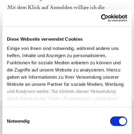
Mit dem Klick auf Anmelden willige ich die
Verarbeitung meiner personenbezogenen Daten
gemäß der
Datenschutzerklärung
von Demeter-
Felderzeugnisse GmbH (
www.defu.de
) ein.
ANMELDEN
Diese Webseite verwendet Cookies
Herkunft
Einige von ihnen sind notwendig, während andere uns
helfen, Inhalte und Anzeigen zu personalisieren,
Funktionen für soziale Medien anbieten zu können und
Newsletter
die Zugriffe auf unsere Website zu analysieren. Hierzu
geben wir Informationen zu Ihrer Verwendung unserer
Website an unsere Partner für soziale Medien, Werbung
und Analysen weiter. Sie können dieser Verwendung
durch Anhaken der Felder „Präferenzen“, „Statistiken“
und „Marketing“ zustimmen. Unsere Partner führen diese
Hotline und Futterberatung
Informationen möglicherweise mit weiteren Daten
Einwilligungsauswahl
zusammen, die Sie ihnen bereitgestellt haben oder die
Notwendig
+49 (0) 6257 9340-15
sie im Rahmen Ihrer Nutzung der Dienste gesammelt