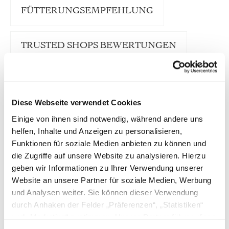
FÜTTERUNGSEMPFEHLUNG
TRUSTED SHOPS BEWERTUNGEN
Diese Webseite verwendet Cookies
Unsere ”Harmonie“ Linie ist eine feine
Komposition aus 96 % bestem Bio-Fleisch,
Einige von ihnen sind notwendig, während andere uns
verfeinert mit geschroteten Leinsamen und edlem
helfen, Inhalte und Anzeigen zu personalisieren,
Lachsöl.
Funktionen für soziale Medien anbieten zu können und
die Zugriffe auf unsere Website zu analysieren. Hierzu
Lachsöl zeichnet sich in erster Linie durch seinen
natürlich hohen Gehalt an essentiellen, mehrfach
geben wir Informationen zu Ihrer Verwendung unserer
ungesättigten Omega-3- und Omega-6-Fettsäuren
Website an unsere Partner für soziale Medien, Werbung
aus. Da der Organismus sie nicht selber herstellen
und Analysen weiter. Sie können dieser Verwendung
kann, müssen sie durch die Nahrung aufgenommen
durch Anhaken der Felder „Präferenzen“, „Statistiken“
werden. Besonders die wertvollen Omega-3
Fettsäuren sind an zahlreichen physiologischen
und „Marketing“ zustimmen. Unsere Partner führen diese
Vorgängen im Organismus beteiligt und können