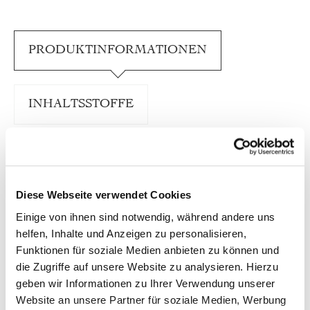
PRODUKTINFORMATIONEN
INHALTSSTOFFE
FÜTTERUNGSEMPFEHLUNG
Diese Webseite verwendet Cookies
TRUSTED SHOPS BEWERTUNGEN
Einige von ihnen sind notwendig, während andere uns
helfen, Inhalte und Anzeigen zu personalisieren,
Funktionen für soziale Medien anbieten zu können und
die Zugriffe auf unsere Website zu analysieren. Hierzu
Unser Pâté Rind “Sensitiv“ ist eine kräftige
geben wir Informationen zu Ihrer Verwendung unserer
Komposition aus 96 % Bio-Rind, feinen Zucchini
Website an unsere Partner für soziale Medien, Werbung
und guten Karotten. Es enthält nur eine