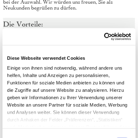
bei der Auswahl. Wir würden uns freuen, Sie als
Neukunden begrüßen zu dürfen.
Die Vorteile:
Um unser Katzenfutter-Sortiment auf einmal zu testen,
empfehlen wir unsere Probierpakete. In vier Varianten
können Sie unser Katzenfutter-Sortiment
versandkostenfrei probieren.
Diese Webseite verwendet Cookies
Wir garantieren absolute Transparenz über die
Einige von ihnen sind notwendig, während andere uns
Zusammensetzung unseres Futters. Auf jeder Packung
helfen, Inhalte und Anzeigen zu personalisieren,
können Sie die Bestandteile des Bio-Katzenfutters genau
nachvollziehen. Die Informationen finden Sie auch hier im
Funktionen für soziale Medien anbieten zu können und
Shop bei den jeweiligen Produktbeschreibungen.
die Zugriffe auf unsere Website zu analysieren. Hierzu
geben wir Informationen zu Ihrer Verwendung unserer
Website an unsere Partner für soziale Medien, Werbung
Hier geht es zum Artikel
und Analysen weiter. Sie können dieser Verwendung
durch Anhaken der Felder „Präferenzen“, „Statistiken“
und „Marketing“ zustimmen. Unsere Partner führen diese
Informationen möglicherweise mit weiteren Daten
Einwilligungsauswahl