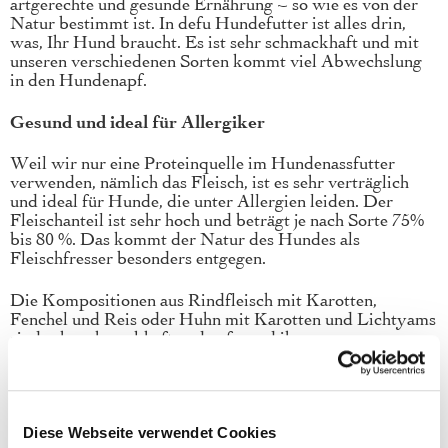
artgerechte und gesunde Ernährung – so wie es von der
Natur bestimmt ist. In defu Hundefutter ist alles drin,
was, Ihr Hund braucht. Es ist sehr schmackhaft und mit
unseren verschiedenen Sorten kommt viel Abwechslung
in den Hundenapf.
Gesund und ideal für Allergiker
Weil wir nur eine Proteinquelle im Hundenassfutter
verwenden, nämlich das Fleisch, ist es sehr verträglich
und ideal für Hunde, die unter Allergien leiden. Der
Fleischanteil ist sehr hoch und beträgt je nach Sorte 75%
bis 80 %. Das kommt der Natur des Hundes als
Fleischfresser besonders entgegen.
Die Kompositionen aus Rindfleisch mit Karotten,
Fenchel und Reis oder Huhn mit Karotten und Lichtyams
sind sehr schmackhaft und aufgrund ihrer
Zusammensetzung für alle Hunderassen geeignet.
Wir verwenden ausschließlich Rohstoffe aus biologischer
Herstellung. So ist sichergestellt, dass Ihr Hunde genau
Diese Webseite verwendet Cookies
die Nährstoffe erhält, die auch in der Natur vorkommen.