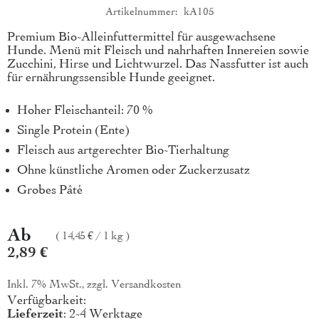
Artikelnummer
kA105
Produktkurzbeschreibung
Premium Bio-Alleinfuttermittel für ausgewachsene
Hunde. Menü mit Fleisch und nahrhaften Innereien sowie
Zucchini, Hirse und Lichtwurzel. Das Nassfutter ist auch
für ernährungssensible Hunde geeignet.
Hoher Fleischanteil: 70 %
Single Protein (Ente)
Fleisch aus artgerechter Bio-Tierhaltung
Ohne künstliche Aromen oder Zuckerzusatz
Grobes Pâté
Ab
14,45 €
/
1 kg
2,89 €
Inkl. 7% MwSt., zzgl.
Versandkosten
Verfügbarkeit:
Lieferzeit
: 2-4 Werktage