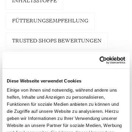
INHALTSSTOFFE
FÜTTERUNGSEMPFEHLUNG
TRUSTED SHOPS BEWERTUNGEN
Unser defu Hundenassfutter Ente ”Sensitiv“ ist
eine schmackhafte Komposition aus Bio-Ente und
besten Feldfrüchten der Bio-Bauern. Der
Diese Webseite verwendet Cookies
Fleischanteil ist mit 70 % besonders hoch.
Natürliche Zutaten wie Zucchini, Hirse und
Einige von ihnen sind notwendig, während andere uns
frischer Kürbis liefern wichtige Vitamine und
helfen, Inhalte und Anzeigen zu personalisieren,
Ballaststoffe für ein fröhliches Hundeleben voller
Lebenskraft.
Funktionen für soziale Medien anbieten zu können und
die Zugriffe auf unsere Website zu analysieren. Hierzu
Die Rezeptur des Nassfutters enthält mit Ente nur
geben wir Informationen zu Ihrer Verwendung unserer
eine einzige tierische Proteinquelle (Single
Website an unsere Partner für soziale Medien, Werbung
Protein). Damit ist es ideal geeignet als tägliches
Futter für alle ausgewachsenen Hunde. Defu Ente