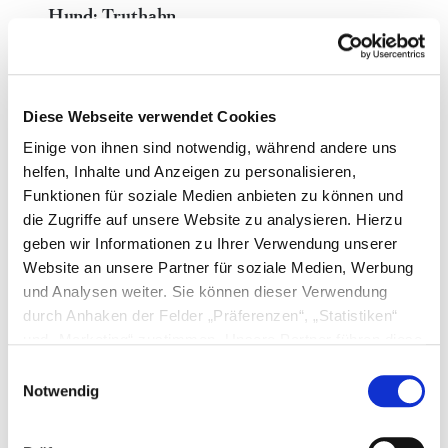
Hund: Truthahn
"Sensitiv getreidefrei"
Diese Webseite verwendet Cookies
Einige von ihnen sind notwendig, während andere uns
helfen, Inhalte und Anzeigen zu personalisieren,
Funktionen für soziale Medien anbieten zu können und
Warum Bio Hunde Nassfutter?
die Zugriffe auf unsere Website zu analysieren. Hierzu
geben wir Informationen zu Ihrer Verwendung unserer
Das Bio Nassfutter bietet Ihrem Hund eine natürliche,
artgerechte und gesunde Ernährung – so wie es von der
Website an unsere Partner für soziale Medien, Werbung
Natur bestimmt ist. In defu Hundefutter ist alles drin,
und Analysen weiter. Sie können dieser Verwendung
was, Ihr Hund braucht. Es ist sehr schmackhaft und mit
durch Anhaken der Felder „Präferenzen“, „Statistiken“
unseren verschiedenen Sorten kommt viel Abwechslung
und „Marketing“ zustimmen. Unsere Partner führen diese
in den Hundenapf.
Informationen möglicherweise mit weiteren Daten
Einwilligungsauswahl
Gesund und ideal für Allergiker
zusammen, die Sie ihnen bereitgestellt haben oder die
Notwendig
sie im Rahmen Ihrer Nutzung der Dienste gesammelt
Weil wir nur eine Proteinquelle im Hundenassfutter
haben. Haken Sie die Felder nicht an, werden lediglich
verwenden, nämlich das Fleisch, ist es sehr verträglich