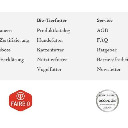
Bio-Tierfutter
Service
Bauern
Produktkatalog
AGB
Zertifizierung
Hundefutter
FAQ
ebote
Katzenfutter
Ratgeber
tzerklärung
Nutztierfutter
Barrierefreihei
m
Vogelfutter
Newsletter