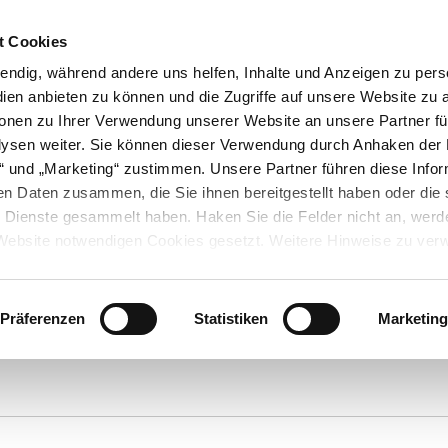
) 6257 934015
/ Mo. - Fr. 9:00-13:00 Uhr
DE Versandko
t Cookies
endig, während andere uns helfen, Inhalte und Anzeigen zu perso
n
ien anbieten zu können und die Zugriffe auf unsere Website zu 
ERE
VÖGEL
ZUSÄTZE
ZUBEHÖR
NEU
ionen zu Ihrer Verwendung unserer Website an unsere Partner fü
ysen weiter. Sie können dieser Verwendung durch Anhaken der 
en“ und „Marketing“ zustimmen. Unsere Partner führen diese Info
en Daten zusammen, die Sie ihnen bereitgestellt haben oder die 
Dienste gesammelt haben. Haken Sie die Felder nicht an, werde
Startseite
Online-Shop
Bio Katzenfutter
r Website notwendigen Cookies gesetzt. Weitere Hinweise zu ve
Bio Katzenfutter
hsmöglichkeiten finden Sie in unseren
Datenschutzhinweisen.
Präferenzen
Statistiken
Marketing