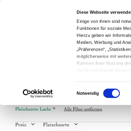
Hotline und Futterberatung :
+49 (0
Diese Webseite verwende
Einige von ihnen sind notw
Bio-Bauern
Ratgeber
Magazi
Funktionen für soziale Med
HUND
KATZE
NUTZTI
Hierzu geben wir Informat
Medien, Werbung und Anal
„Präferenzen“, „Statistik
möglicherweise mit weiter
Rahmen Ihrer Nutzung der 
die für den Betrieb diese
Cookies sowie Widerspruc
Einwilligungsauswahl
Notwendig
Aktive Filter
Diesen
Fleischsorte
Lachs
Alle Filter entfernen
Artikel
entfernen
Preis
Fleischsorte