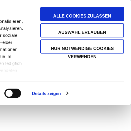
stenfrei ab 39 €
ALLE COOKIES ZULASSEN
nalisieren,
analysieren.
SUCHE
AUSWAHL ERLAUBEN
HEITEN
r soziale
ÄNDERN
MEIN WA
Felder
NUR NOTWENDIGE COOKIES
rmationen
sie im
VERWENDEN
n lediglich
rwendeten
Impressum
Details zeigen