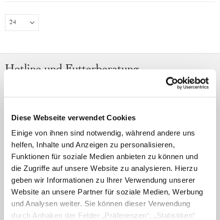
Hotline und Futterberatung
+49 (0) 6257 9340-15
Mo. - Fr. 9:00-13:00 Uhr
Diese Webseite verwendet Cookies
service@defu.de
Einige von ihnen sind notwendig, während andere uns
helfen, Inhalte und Anzeigen zu personalisieren,
Vertrag widerrufen
Funktionen für soziale Medien anbieten zu können und
die Zugriffe auf unsere Website zu analysieren. Hierzu
Über uns
geben wir Informationen zu Ihrer Verwendung unserer
defu Bio-Bauern
Website an unsere Partner für soziale Medien, Werbung
Qualität / Zertifizierung
und Analysen weiter. Sie können dieser Verwendung
durch Anhaken der Felder „Präferenzen“, „Statistiken“
Stellenangebote