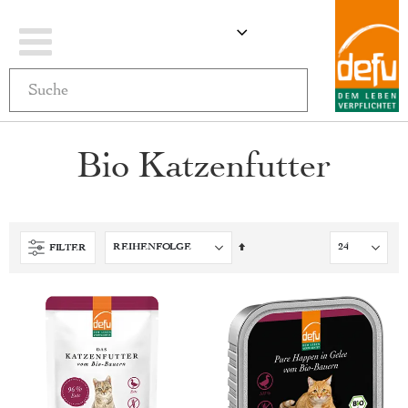
Navigation
ÄNDERN
MEIN WARENKO
umschalten
Bio Katzenfutter
Absteigend
FILTER
sortieren