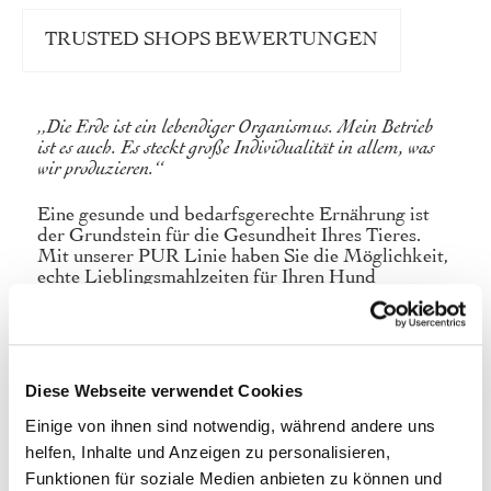
TRUSTED SHOPS BEWERTUNGEN
„Die Erde ist ein lebendiger Organismus. Mein Betrieb
ist es auch. Es steckt große Individualität in allem, was
wir produzieren.“
Eine gesunde und bedarfsgerechte Ernährung ist
der Grundstein für die Gesundheit Ihres Tieres.
Mit unserer PUR Linie haben Sie die Möglichkeit,
echte Lieblingsmahlzeiten für Ihren Hund
zuzubereiten. Die Rezeptur von PUR Bio-
Grünlandpute besteht ausschließlich aus bestem
Bio-Fleisch und ausgewählten Innereien und ist
damit ideal als Alternative oder Ergänzung zur
reinen Rohfleischfütterung (BARF) geeignet und
Diese Webseite verwendet Cookies
kann von Ihnen individuell mit weiteren frischen
Zutaten wie Gemüse, Obst, Reis, Kartoffeln,
Einige von ihnen sind notwendig, während andere uns
Mineralstoffen und gesunden Ölen Ihrer Wahl
helfen, Inhalte und Anzeigen zu personalisieren,
ergänzt werden.
Funktionen für soziale Medien anbieten zu können und