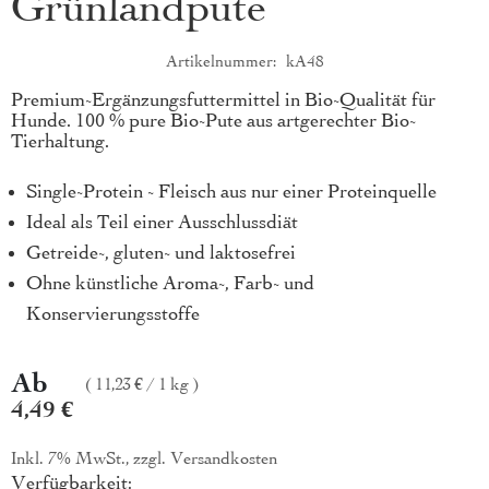
Grünlandpute
Artikelnummer
kA48
Produktkurzbeschreibung
Premium-Ergänzungsfuttermittel in Bio-Qualität für
Hunde. 100 % pure Bio-Pute aus artgerechter Bio-
Tierhaltung.
Single-Protein - Fleisch aus nur einer Proteinquelle
Ideal als Teil einer Ausschlussdiät
Getreide-, gluten- und laktosefrei
Ohne künstliche Aroma-, Farb- und
Konservierungsstoffe
Ab
11,23 €
/
1 kg
4,49 €
Inkl. 7% MwSt., zzgl.
Versandkosten
Verfügbarkeit: