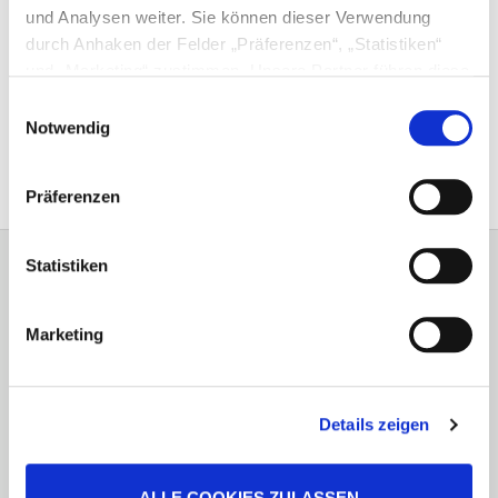
und Analysen weiter. Sie können dieser Verwendung
durch Anhaken der Felder „Präferenzen“, „Statistiken“
gesundes Bio Nassfutter mit sehr hohem
und „Marketing“ zustimmen. Unsere Partner führen diese
Fleischanteil
Informationen möglicherweise mit weiteren Daten
Einwilligungsauswahl
schmackhafte Komposition aus Fleisch und Gemüse
zusammen, die Sie ihnen bereitgestellt haben oder die
Notwendig
Abwechslung durch verschiedene Fleischsorten
sie im Rahmen Ihrer Nutzung der Dienste gesammelt
ideal für Allergiker, da nur eine Proteinquelle
haben. Haken Sie die Felder nicht an, werden lediglich
Präferenzen
die für den Betrieb dieser Website notwendigen Cookies
gesetzt. Weitere Hinweise zu verwendeten Cookies
sowie Widerspruchsmöglichkeiten finden Sie in unseren
Hotline und Futterberatung
Statistiken
Datenschutzhinweisen.
Impressum
+49 (0) 6257 9340-15
Marketing
Mo. - Fr. 9:00-13:00 Uhr
service@defu.de
Details zeigen
Vertrag widerrufen
Über uns
ALLE COOKIES ZULASSEN