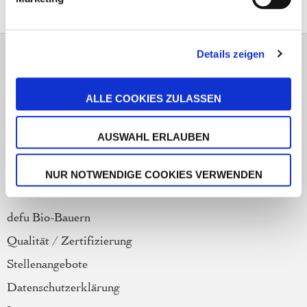
Hotline und Futterberatung
Details zeigen
+49 (0) 6257 9340-15
ALLE COOKIES ZULASSEN
Mo. - Fr. 9:00-13:00 Uhr
service@defu.de
AUSWAHL ERLAUBEN
Vertrag widerrufen
NUR NOTWENDIGE COOKIES VERWENDEN
Über uns
defu Bio-Bauern
Qualität / Zertifizierung
Stellenangebote
Datenschutzerklärung