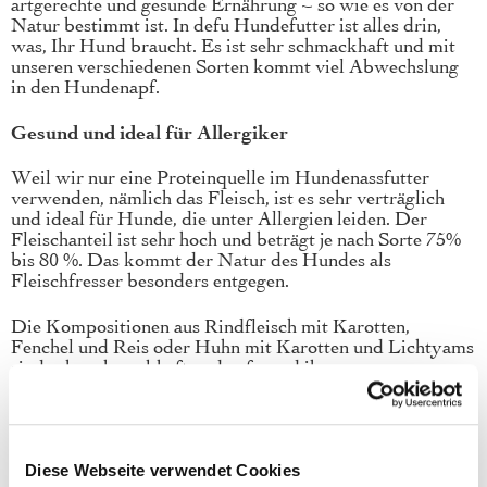
artgerechte und gesunde Ernährung – so wie es von der
Natur bestimmt ist. In defu Hundefutter ist alles drin,
was, Ihr Hund braucht. Es ist sehr schmackhaft und mit
unseren verschiedenen Sorten kommt viel Abwechslung
in den Hundenapf.
Gesund und ideal für Allergiker
Weil wir nur eine Proteinquelle im Hundenassfutter
verwenden, nämlich das Fleisch, ist es sehr verträglich
und ideal für Hunde, die unter Allergien leiden. Der
Fleischanteil ist sehr hoch und beträgt je nach Sorte 75%
bis 80 %. Das kommt der Natur des Hundes als
Fleischfresser besonders entgegen.
Die Kompositionen aus Rindfleisch mit Karotten,
Fenchel und Reis oder Huhn mit Karotten und Lichtyams
sind sehr schmackhaft und aufgrund ihrer
Zusammensetzung für alle Hunderassen geeignet.
Wir verwenden ausschließlich Rohstoffe aus biologischer
Herstellung. So ist sichergestellt, dass Ihr Hunde genau
Diese Webseite verwendet Cookies
die Nährstoffe erhält, die auch in der Natur vorkommen.