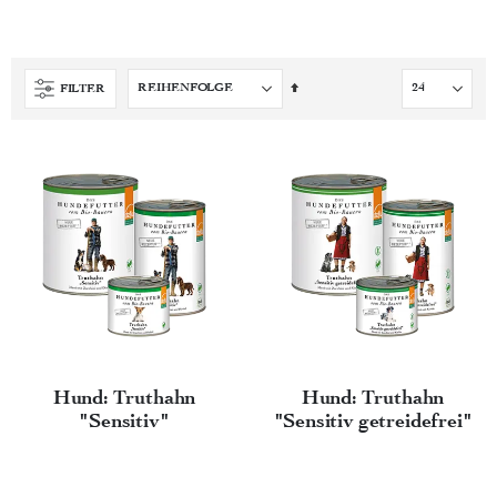
Absteigend
FILTER
sortieren
Hund: Truthahn
Hund: Truthahn
"Sensitiv"
"Sensitiv getreidefrei"