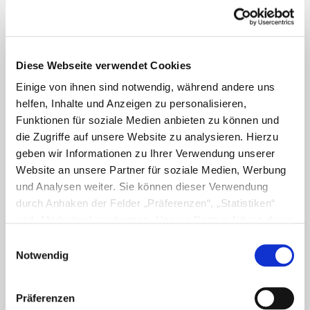
Vertrag widerrufen
Über uns
defu Bio-Bauern
Diese Webseite verwendet Cookies
Qualität / Zertifizierung
Einige von ihnen sind notwendig, während andere uns
helfen, Inhalte und Anzeigen zu personalisieren,
Stellenangebote
Funktionen für soziale Medien anbieten zu können und
Datenschutzerklärung
die Zugriffe auf unsere Website zu analysieren. Hierzu
geben wir Informationen zu Ihrer Verwendung unserer
Impressum
Website an unsere Partner für soziale Medien, Werbung
und Analysen weiter. Sie können dieser Verwendung
Bio-Tierfutter
durch Anhaken der Felder „Präferenzen“, „Statistiken“
Produktkatalog
und „Marketing“ zustimmen. Unsere Partner führen diese
Hundefutter
Informationen möglicherweise mit weiteren Daten
Einwilligungsauswahl
zusammen, die Sie ihnen bereitgestellt haben oder die
Notwendig
Katzenfutter
sie im Rahmen Ihrer Nutzung der Dienste gesammelt
Nutztierfutter
haben. Haken Sie die Felder nicht an, werden lediglich
Präferenzen
die für den Betrieb dieser Website notwendigen Cookies
Vogelfutter