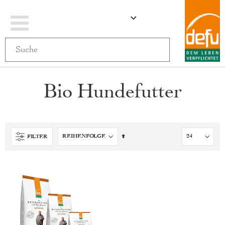
Navigation
ÄNDERN
MEIN WARENKO
umschalten
Bio Hundefutter
Absteigend
FILTER
sortieren