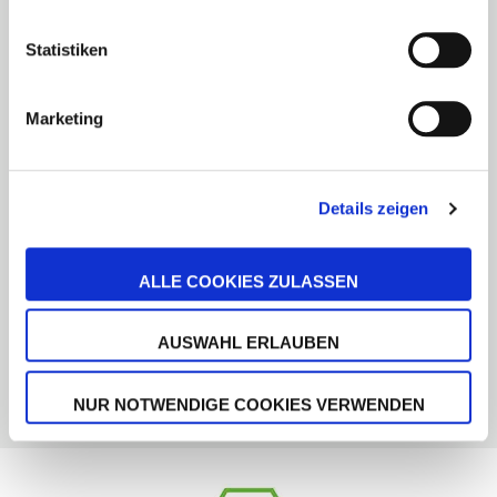
gesetzt. Weitere Hinweise zu verwendeten Cookies
sowie Widerspruchsmöglichkeiten finden Sie in unseren
Service
Statistiken
Datenschutzhinweisen.
Impressum
AGB
Marketing
FAQ
Ratgeber
Barrierefreiheit
Details zeigen
Newsletter
ALLE COOKIES ZULASSEN
Bezahlung und Versand
Bezahlarten
AUSWAHL ERLAUBEN
Versandarten
NUR NOTWENDIGE COOKIES VERWENDEN
Widerruf