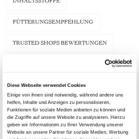
INHALTSSTOFFE
FÜTTERUNGSEMPFEHLUNG
TRUSTED SHOPS BEWERTUNGEN
Unser defu Hundenassfutter Ente ”Sensitiv“ ist
eine schmackhafte Komposition aus Bio-Ente und
besten Feldfrüchten der Bio-Bauern. Der
Diese Webseite verwendet Cookies
Fleischanteil ist mit 70 % besonders hoch.
Natürliche Zutaten wie Zucchini, Hirse und
Einige von ihnen sind notwendig, während andere uns
frischer Kürbis liefern wichtige Vitamine und
helfen, Inhalte und Anzeigen zu personalisieren,
Ballaststoffe für ein fröhliches Hundeleben voller
Lebenskraft.
Funktionen für soziale Medien anbieten zu können und
die Zugriffe auf unsere Website zu analysieren. Hierzu
Die Rezeptur des Nassfutters enthält mit Ente nur
geben wir Informationen zu Ihrer Verwendung unserer
eine einzige tierische Proteinquelle (Single
Website an unsere Partner für soziale Medien, Werbung
Protein). Damit ist es ideal geeignet als tägliches
Futter für alle ausgewachsenen Hunde. Defu Ente