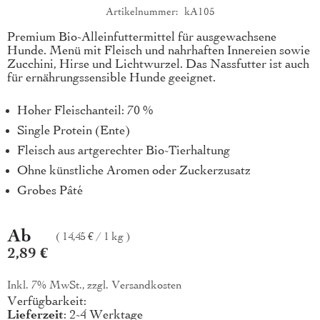
Artikelnummer
kA105
Produktkurzbeschreibung
Premium Bio-Alleinfuttermittel für ausgewachsene
Hunde. Menü mit Fleisch und nahrhaften Innereien sowie
Zucchini, Hirse und Lichtwurzel. Das Nassfutter ist auch
für ernährungssensible Hunde geeignet.
Hoher Fleischanteil: 70 %
Single Protein (Ente)
Fleisch aus artgerechter Bio-Tierhaltung
Ohne künstliche Aromen oder Zuckerzusatz
Grobes Pâté
Ab
14,45 €
/
1 kg
2,89 €
Inkl. 7% MwSt., zzgl.
Versandkosten
Verfügbarkeit:
Lieferzeit
: 2-4 Werktage