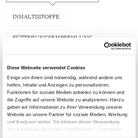
INHALTSSTOFFE
FÜTTERUNGSEMPFEHLUNG
TRUSTED SHOPS BEWERTUNGEN
Diese Webseite verwendet Cookies
Einige von ihnen sind notwendig, während andere uns
Zu unserem 20-jährigen Geburtstag haben wir
helfen, Inhalte und Anzeigen zu personalisieren,
etwas Besonderes entwickelt: Eine exklusive
Funktionen für soziale Medien anbieten zu können und
Jubiläumsedition, die unsere Bio-Philosophie auf
die Zugriffe auf unsere Website zu analysieren. Hierzu
einzigartige Weise widerspiegelt. Im Mittelpunkt
steht Bio-Yak – eine außergewöhnliche,
geben wir Informationen zu Ihrer Verwendung unserer
ursprüngliche Fleischquelle, die für Ruhe, Kraft
Website an unsere Partner für soziale Medien, Werbung
und Natürlichkeit steht. Die Yaks leben 365 Tage
und Analysen weiter. Sie können dieser Verwendung
im Jahr auf der Weide, im natürlichen
durch Anhaken der Felder „Präferenzen“, „Statistiken“
Herdenverband, und dürfen mindestens drei Jahre
alt werden. Sie ernähren sich ohne Kraftfutter
und „Marketing“ zustimmen. Unsere Partner führen diese