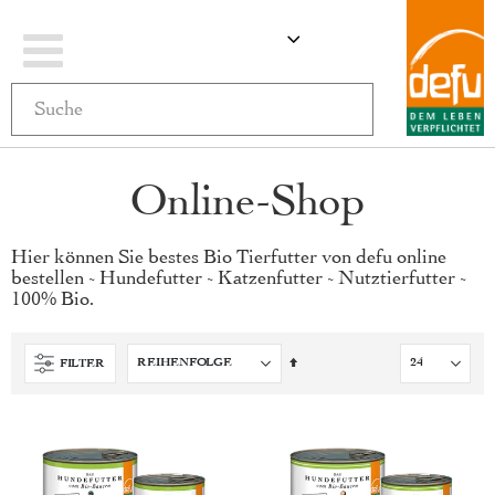
Navigation
ÄNDERN
MEIN WARENKO
umschalten
Online-Shop
Hier können Sie bestes Bio Tierfutter von defu online
bestellen - Hundefutter - Katzenfutter - Nutztierfutter -
100% Bio.
Absteigend
FILTER
sortieren