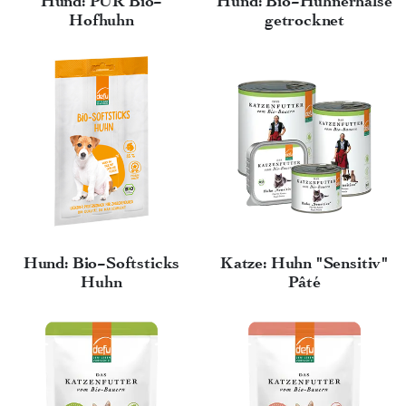
Hund: PUR Bio-
Hund: Bio-Hühnerhälse
Hofhuhn
getrocknet
Hund: Bio-Softsticks
Katze: Huhn "Sensitiv"
Huhn
Pâté