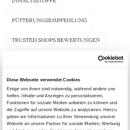
INHALTSSTOFFE
FÜTTERUNGSEMPFEHLUNG
TRUSTED SHOPS BEWERTUNGEN
Unser defu Hundenassfutter Ente ”Sensitiv“ ist
eine schmackhafte Komposition aus Bio-Ente und
besten Feldfrüchten der Bio-Bauern. Der
Diese Webseite verwendet Cookies
Fleischanteil ist mit 70 % besonders hoch.
Natürliche Zutaten wie Zucchini, Hirse und
Einige von ihnen sind notwendig, während andere uns
frischer Kürbis liefern wichtige Vitamine und
helfen, Inhalte und Anzeigen zu personalisieren,
Ballaststoffe für ein fröhliches Hundeleben voller
Lebenskraft.
Funktionen für soziale Medien anbieten zu können und
die Zugriffe auf unsere Website zu analysieren. Hierzu
Die Rezeptur des Nassfutters enthält mit Ente nur
geben wir Informationen zu Ihrer Verwendung unserer
eine einzige tierische Proteinquelle (Single
Website an unsere Partner für soziale Medien, Werbung
Protein). Damit ist es ideal geeignet als tägliches
Futter für alle ausgewachsenen Hunde. Defu Ente