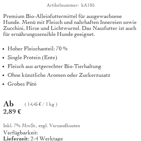
Artikelnummer
kA105
Produktkurzbeschreibung
Premium Bio-Alleinfuttermittel für ausgewachsene
Hunde. Menü mit Fleisch und nahrhaften Innereien sowie
Zucchini, Hirse und Lichtwurzel. Das Nassfutter ist auch
für ernährungssensible Hunde geeignet.
Hoher Fleischanteil: 70 %
Single Protein (Ente)
Fleisch aus artgerechter Bio-Tierhaltung
Ohne künstliche Aromen oder Zuckerzusatz
Grobes Pâté
Ab
14,45 €
/
1 kg
2,89 €
Inkl. 7% MwSt., zzgl.
Versandkosten
Verfügbarkeit:
Lieferzeit
: 2-4 Werktage