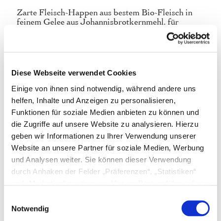
Zarte Fleisch-Happen aus bestem Bio-Fleisch in
feinem Gelee aus Johannisbrotkernmehl, für
besonders anspruchsvolle Feinschmecker.
Das Fleisch der Ente ist dunkel und fest, kräftig
und intensiv im Geschmack und gilt als besonders
nahrhaft. Zudem enthält es hochwertiges Eiweiß,
Diese Webseite verwendet Cookies
sowie lebenswichtige Vitamine und Mineralstoffe.
Einige von ihnen sind notwendig, während andere uns
Wir verzichten bei unserem feinen Gelee ganz
helfen, Inhalte und Anzeigen zu personalisieren,
bewusst auf den Einsatz von Schweinegelatine und
Funktionen für soziale Medien anbieten zu können und
verwenden stattdessen ein Gelee aus
die Zugriffe auf unsere Website zu analysieren. Hierzu
Johannisbrotkernmehl - ein natürliches
geben wir Informationen zu Ihrer Verwendung unserer
Bindemittel aus den Samen des
Johannisbrotbaums. Der immergrüne
Website an unsere Partner für soziale Medien, Werbung
Johannisbrotbaum ist nicht nur als Heilpflanze,
und Analysen weiter. Sie können dieser Verwendung
sondern auch als Lebensmittel bekannt. Die Samen
durch Anhaken der Felder „Präferenzen“, „Statistiken“
und Früchte werden nach langjähriger
und „Marketing“ zustimmen. Unsere Partner führen diese
Überlieferung für ihre vielen heilsamen Stoffe
geschätzt und vielseitig eingesetzt.
Informationen möglicherweise mit weiteren Daten
Einwilligungsauswahl
zusammen, die Sie ihnen bereitgestellt haben oder die
Notwendig
Durch den hohen Feuchtegehalt unterstützt unser
sie im Rahmen Ihrer Nutzung der Dienste gesammelt