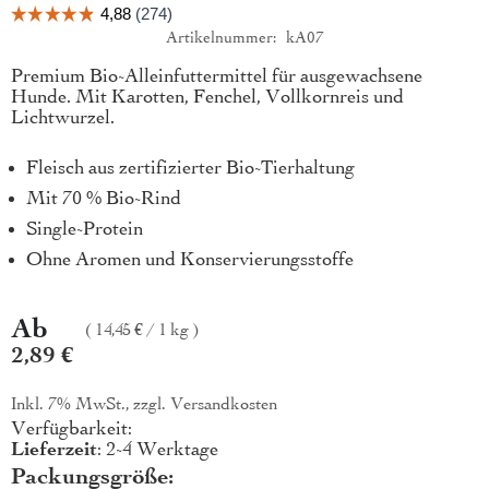
Artikelnummer
kA07
Produktkurzbeschreibung
Premium Bio-Alleinfuttermittel für ausgewachsene
Hunde. Mit Karotten, Fenchel, Vollkornreis und
Lichtwurzel.
Fleisch aus zertifizierter Bio-Tierhaltung
Mit 70 % Bio-Rind
Single-Protein
Ohne Aromen und Konservierungsstoffe
Ab
14,45 €
/
1 kg
2,89 €
Inkl. 7% MwSt., zzgl.
Versandkosten
Verfügbarkeit:
Lieferzeit
: 2-4 Werktage
Packungsgröße