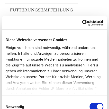
FÜTTERUNGSEMPFEHLUNG
TRUSTED SHOPS BEWERTUNGEN
Diese Webseite verwendet Cookies
Unser Hunde-Menü Rind "Sensitiv“ ist eine
Einige von ihnen sind notwendig, während andere uns
leckere und ausgewogene Komposition aus 70 %
helfen, Inhalte und Anzeigen zu personalisieren,
Bio-Rind, wohltuendem Fenchel, knackigen
Funktionen für soziale Medien anbieten zu können und
Karotten und kräftigem Vollkornreis.
die Zugriffe auf unsere Website zu analysieren. Hierzu
Rind "Sensitiv“ enthält nur eine einzige
geben wir Informationen zu Ihrer Verwendung unserer
Proteinquelle und überzeugt durch eine
Website an unsere Partner für soziale Medien, Werbung
ausgewogene, fein abgestimmte Rezeptur. Daher
und Analysen weiter. Sie können dieser Verwendung
eignet sich das Menü ideal als tägliche Mahlzeit für
durch Anhaken der Felder „Präferenzen“, „Statistiken“
alle Hunde und ist ebenfalls bestens geeignet für
Feinschmecker, die zu Unverträglichkeiten neigen.
und „Marketing“ zustimmen. Unsere Partner führen diese
Informationen möglicherweise mit weiteren Daten
Einwilligungsauswahl
Zusätzlich haben wir unsere "Sensitiv“-Menüs mit
zusammen, die Sie ihnen bereitgestellt haben oder die
Notwendig
Lichtwurzel verfeinert. Die Wurzelknollen der