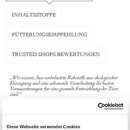
INHALTSSTOFFE
FÜTTERUNGSEMPFEHLUNG
TRUSTED SHOPS BEWERTUNGEN
„Wir wissen, dass unbelastete Rohstoffe aus ökologischer
Erzeugung und eine schonende Verarbeitung die besten
Voraussetzungen für eine gesunde Entwicklung der Tiere
sind.“
Unser Hunde-Menü Huhn ”Sensitiv getreidefrei“
ist eine schmackhafte Komposition aus 70 % Bio-
Huhn und den besten heimischen Feldfrüchten
unserer Bio-Bauern. Vitaminreiche Karotten und
Diese Webseite verwendet Cookies
gesunde Pastinaken liefern wichtige Vitamine und