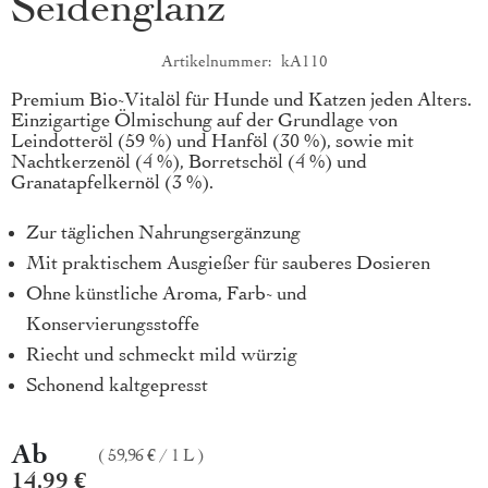
Seidenglanz
Artikelnummer
kA110
Produktkurzbeschreibung
Premium Bio-Vitalöl für Hunde und Katzen jeden Alters.
Einzigartige Ölmischung auf der Grundlage von
Leindotteröl (59 %) und Hanföl (30 %), sowie mit
Nachtkerzenöl (4 %), Borretschöl (4 %) und
Granatapfelkernöl (3 %).
Zur täglichen Nahrungsergänzung
Mit praktischem Ausgießer für sauberes Dosieren
Ohne künstliche Aroma, Farb- und
Konservierungsstoffe
Riecht und schmeckt mild würzig
Schonend kaltgepresst
Ab
59,96 €
/
1 L
14,99 €