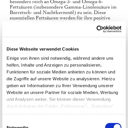
besonders reich an Omega-3- und Omega-6-
Fettsäuren (insbesondere Gamma-Linolensäure im
Borretsch- und Nachtkerzenöl) zu sein. Diese
essenziellen Fettsäuren werden für ihre positive
Wirkung auf die Gesundheit der Haut und schönes
glänzendes Fell sowie das Immunsystem geschätzt.
Außerdem enthält es Vitamin E und
Antioxidantien wie Polyphenole und Flavonoide.
Diese Webseite verwendet Cookies
Das Produkt eignet sich sowohl zur täglichen
Nahrungsergänzung und auch als Kur z. B. beim
Einige von ihnen sind notwendig, während andere uns
Fellwechsel. Es kann über das Trocken- oder
helfen, Inhalte und Anzeigen zu personalisieren,
Nassfutter gegeben werden oder zu individuell
Funktionen für soziale Medien anbieten zu können und
zusammengestellten Futterrationen oder BARF-
Mahlzeiten gemischt werden. Manche Tiere mögen
die Zugriffe auf unsere Website zu analysieren. Hierzu
es auch einfach pur. Unser Vitalöl Seidenglanz ist
geben wir Informationen zu Ihrer Verwendung unserer
für Hunde und auch Katzen aller Altersklassen
Website an unsere Partner für soziale Medien, Werbung
geeignet und ein natürliches
und Analysen weiter. Sie können dieser Verwendung
Nahrungsergänzungsmittel.
durch Anhaken der Felder „Präferenzen“, „Statistiken“
Die vegane Ölmischung riecht appetitlich, hat
und „Marketing“ zustimmen. Unsere Partner führen diese
einen würzig-milden Geschmack und enthält keine
Informationen möglicherweise mit weiteren Daten
Farb-, Aroma- oder Konservierungsstoffe. Die
Einwilligungsauswahl
einzelnen Öle werden mühlenfrisch schonend
zusammen, die Sie ihnen bereitgestellt haben oder die
Notwendig